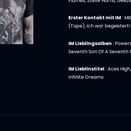
Flames, Steve Harris, Geezer
Erster Kontakt mit IM
: Mi
(Tape), ich war begeistert!
IM Lieblingsalben
: Powers
Seventh Son Of A Seventh 
IM Lieblinstitel
: Aces High,
Infinite Dreams