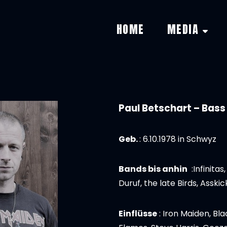
HOME
MEDIA
Paul Betschart – Bass
Geb.
: 6.10.1978 in Schwyz
Bands bis anhin
:Infinitas
Duruf, the late Birds, Assk
Einflüsse
: Iron Maiden, Bla