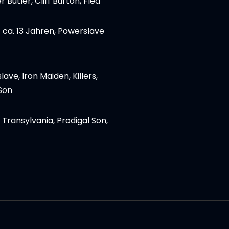
 Butler, Cliff Burton, Flea
t ca. 13 Jahren, Powerslave
lave, Iron Maiden, Killers,
Son
 Transylvania, Prodigal Son,